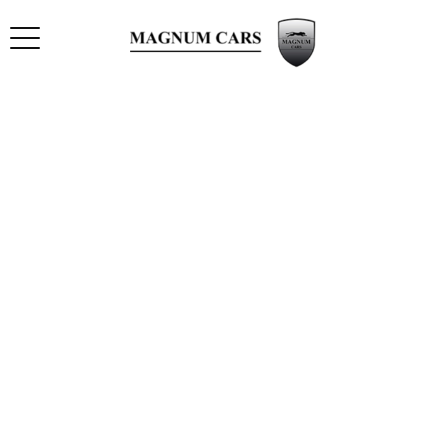
Navigatie
> HOME
> AANBOD
> SERVICES